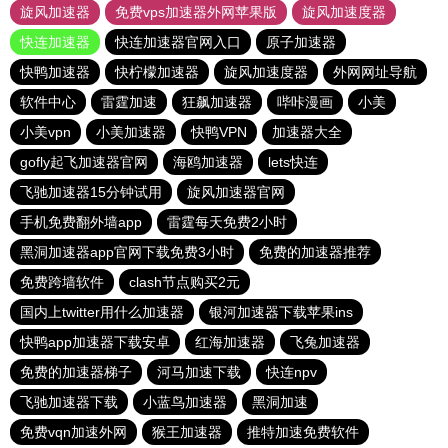
旋风加速器
免费vps加速器外网苹果版
旋风加速度器
快连加速器
快连加速器官网入口
原子加速器
快鸭加速器
快柠檬加速器
旋风加速度器
外网网址导航
软件中心
雷霆加速
狂飙加速器
哔咔漫画
小美
小美vpn
小美加速器
快鸭VPN
加速器大全
gofly起飞加速器官网
海鸥加速器
lets快连
飞驰加速器15分钟试用
旋风加速器官网
手机免费翻外墙app
雷霆每天免费2小时
黑洞加速器app官网下载免费3小时
免费的加速器推荐
免费跨墙软件
clash节点购买2元
国内上twitter用什么加速器
银河加速器下载苹果ins
快鸭app加速器下载安卓
红海加速器
飞兔加速器
免费的加速器梯子
河马加速下载
快连npv
飞驰加速器下载
小蓝鸟加速器
黑洞加速
免费vqn加速外网
猴王加速器
推特加速免费软件